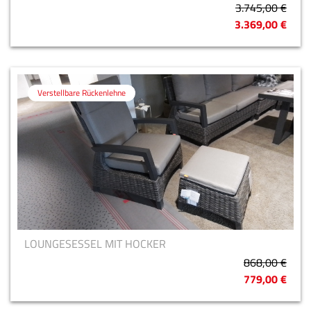
3.745,00 €
3.369,00 €
Verstellbare Rückenlehne
LOUNGESESSEL MIT HOCKER
868,00 €
779,00 €