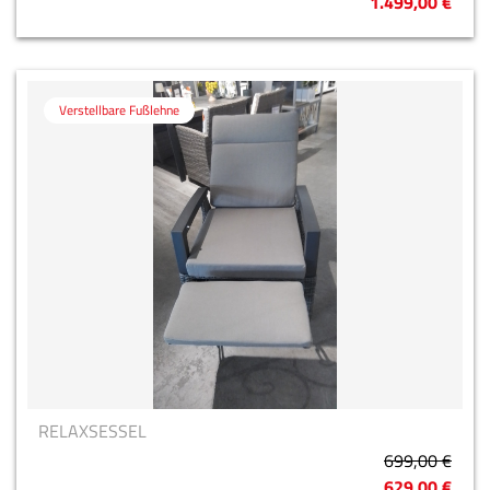
1.499,00 €
Verstellbare Fußlehne
RELAXSESSEL
699,00 €
629,00 €