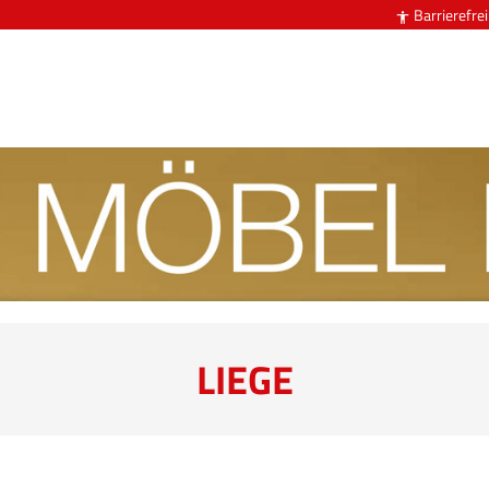
Barrierefrei

LIEGE