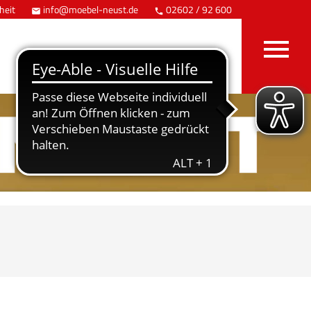
heit
info@moebel-neust.de
02602 / 92 600
Anfahrt


