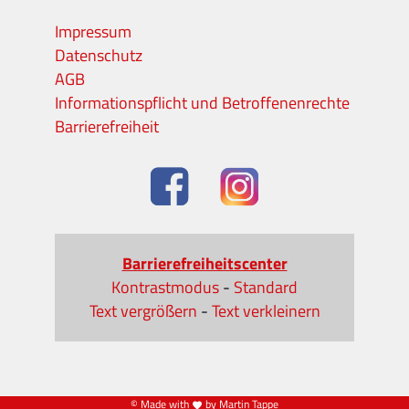
Impressum
Datenschutz
AGB
Informationspflicht und Betroffenenrechte
Barrierefreiheit
Barrierefreiheitscenter
Kontrastmodus
-
Standard
Text vergrößern
-
Text verkleinern
© Made with
by Martin Tappe