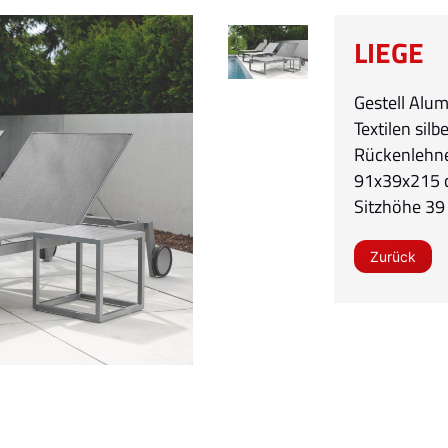
LIEGE
Gestell Alum
Textilen silb
Rückenlehne 
91x39x215 c
Sitzhöhe 39
Zurück