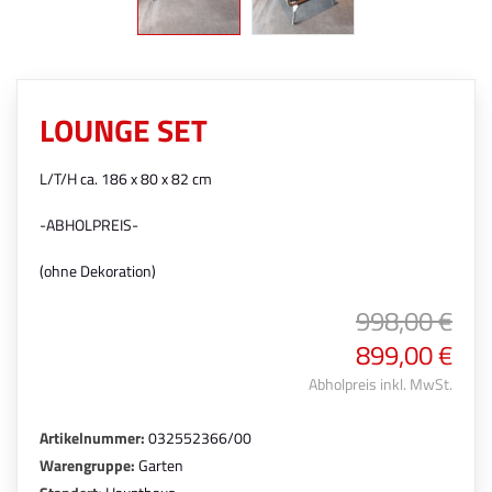
LOUNGE SET
L/T/H ca. 186 x 80 x 82 cm
-ABHOLPREIS-
(ohne Dekoration)
998,00 €
899,00 €
Abholpreis inkl. MwSt.
Artikelnummer:
032552366/00
Warengruppe:
Garten